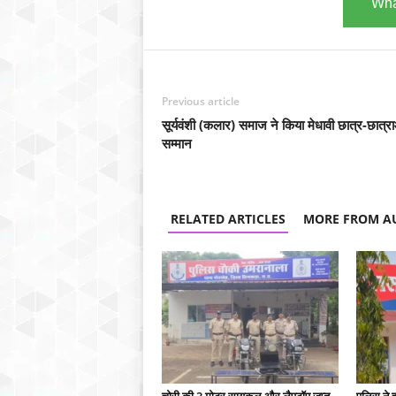
Wha
Previous article
सूर्यवंशी (कलार) समाज ने किया मेधावी छात्र-छात्र
सम्मान
RELATED ARTICLES
MORE FROM A
चोरी की 3 मोटर सायकल और लैपटॉप जप्त,
पुलिस ने 