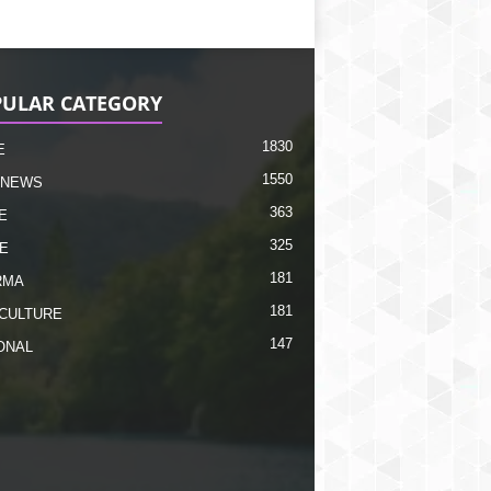
ULAR CATEGORY
1830
E
1550
 NEWS
363
E
325
E
181
RMA
181
CULTURE
147
ONAL