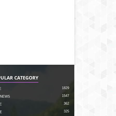
ULAR CATEGORY
1829
E
1547
 NEWS
362
E
325
E