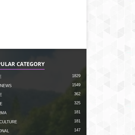
ULAR CATEGORY
1829
E
1549
 NEWS
362
E
325
E
181
RMA
181
CULTURE
147
ONAL