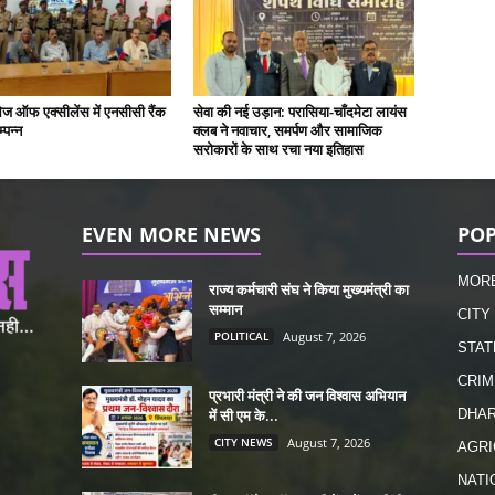
ज ऑफ एक्सीलेंस में एनसीसी रैंक
सेवा की नई उड़ान: परासिया-चाँदमेटा लायंस
्पन्न
क्लब ने नवाचार, समर्पण और सामाजिक
सरोकारों के साथ रचा नया इतिहास
EVEN MORE NEWS
POP
MOR
राज्य कर्मचारी संघ ने किया मुख्यमंत्री का
सम्मान
CITY
POLITICAL
August 7, 2026
STAT
CRIM
प्रभारी मंत्री ने की जन विश्वास अभियान
में सी एम के...
DHA
CITY NEWS
August 7, 2026
AGRI
NATI