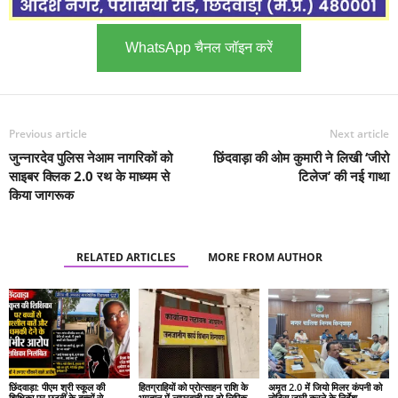
WhatsApp चैनल जॉइन करें
Previous article
Next article
जुन्नारदेव पुलिस नेआम नागरिकों को
छिंदवाड़ा की ओम कुमारी ने लिखी ‘जीरो
साइबर क्लिक 2.0 रथ के माध्यम से
टिलेज’ की नई गाथा
किया जागरूक
RELATED ARTICLES
MORE FROM AUTHOR
छिंदवाड़ा: पीएम श्री स्कूल की
हितग्राहियों को प्रोत्साहन राशि के
अमृत 2.0 में जियो मिलर कंपनी को
शिक्षिका पर छठवीं के बच्चों से
भुगतान में लापरवाही पर दो लिपिक
नोटिस जारी करने के निर्देश