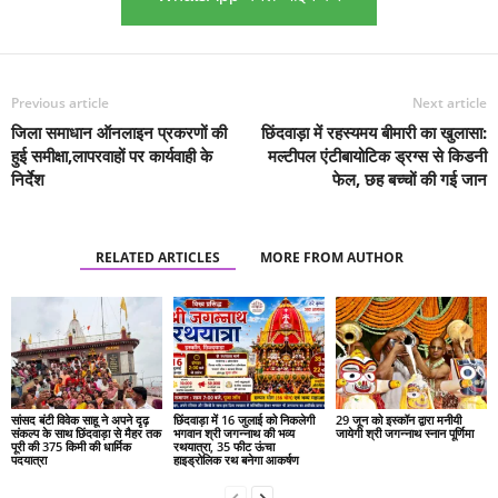
Previous article
Next article
जिला समाधान ऑनलाइन प्रकरणों की
छिंदवाड़ा में रहस्यमय बीमारी का खुलासा:
हुई समीक्षा,लापरवाहों पर कार्यवाही के
मल्टीपल एंटीबायोटिक ड्रग्स से किडनी
निर्देश
फेल, छह बच्चों की गई जान
RELATED ARTICLES
MORE FROM AUTHOR
सांसद बंटी विवेक साहू ने अपने दृढ़
छिंदवाड़ा में 16 जुलाई को निकलेगी
29 जून को इस्कॉन द्वारा मनीयी
संकल्प के साथ छिंदवाड़ा से मैहर तक
भगवान श्री जगन्नाथ की भव्य
जायेगी श्री जगन्नाथ स्नान पूर्णिमा
पूरी की 375 किमी की धार्मिक
रथयात्रा, 35 फीट ऊंचा
पदयात्रा
हाइड्रोलिक रथ बनेगा आकर्षण