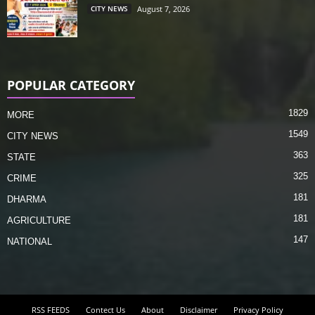
CITY NEWS
August 7, 2026
POPULAR CATEGORY
1829
MORE
1549
CITY NEWS
363
STATE
325
CRIME
181
DHARMA
181
AGRICULTURE
147
NATIONAL
RSS FEEDS
Contect Us
About
Disclaimer
Privacy Policy