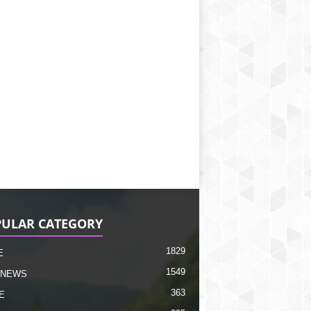
ULAR CATEGORY
1829
E
1549
 NEWS
363
E